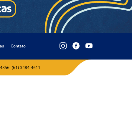



las
Contato
-4856 (61) 3484-4611