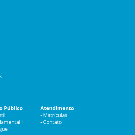
s
o Público
Atendimento
til
-
Matrículas
amental I
-
Contato
ngue