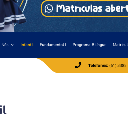
 Nós
Infantil
Fundamental I
Programa Bilíngue
Matrícu

Telefones:
(61) 3385
il