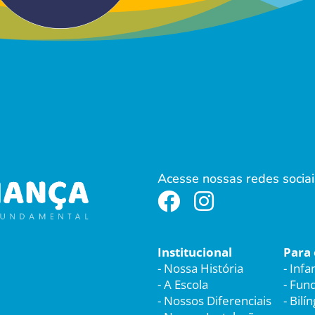
Acesse nossas redes sociai


Institucional
Para 
-
Nossa História
-
Infan
-
A Escola
-
Fund
-
Nossos Diferenciais
-
Bilí