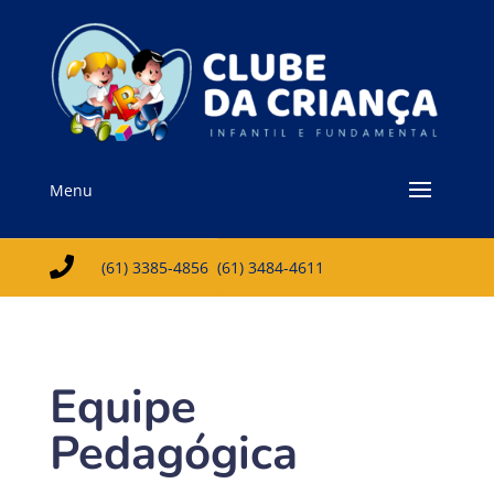
Menu

(61) 3385-4856
(61) 3484-4611
Equipe
Pedagógica